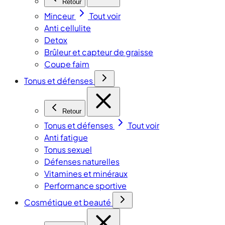
Retour
Minceur
Tout voir
Anti cellulite
Detox
Brûleur et capteur de graisse
Coupe faim
Tonus et défenses
Retour
Tonus et défenses
Tout voir
Anti fatigue
Tonus sexuel
Défenses naturelles
Vitamines et minéraux
Performance sportive
Cosmétique et beauté