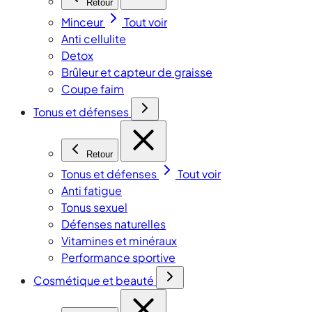
Retour
Minceur
Tout voir
Anti cellulite
Detox
Brûleur et capteur de graisse
Coupe faim
Tonus et défenses
Retour
Tonus et défenses
Tout voir
Anti fatigue
Tonus sexuel
Défenses naturelles
Vitamines et minéraux
Performance sportive
Cosmétique et beauté