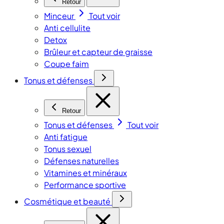
Retour
Minceur
Tout voir
Anti cellulite
Detox
Brûleur et capteur de graisse
Coupe faim
Tonus et défenses
Retour
Tonus et défenses
Tout voir
Anti fatigue
Tonus sexuel
Défenses naturelles
Vitamines et minéraux
Performance sportive
Cosmétique et beauté