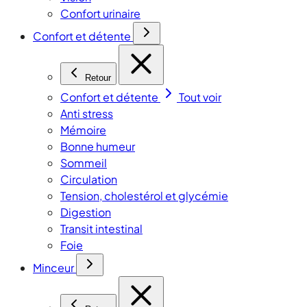
Confort urinaire
Confort et détente
Retour
Confort et détente
Tout voir
Anti stress
Mémoire
Bonne humeur
Sommeil
Circulation
Tension, cholestérol et glycémie
Digestion
Transit intestinal
Foie
Minceur