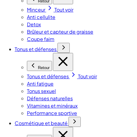
Retour
Minceur
Tout voir
Anti cellulite
Detox
Brûleur et capteur de graisse
Coupe faim
Tonus et défenses
Retour
Tonus et défenses
Tout voir
Anti fatigue
Tonus sexuel
Défenses naturelles
Vitamines et minéraux
Performance sportive
Cosmétique et beauté