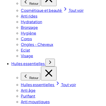
Retour
Cosmétique et beauté
Tout voir
Anti rides
Hydratation
Bronzage
Hygiène
Corps
Ongles - Cheveux
Eclat
Visage
Huiles essentielles
Retour
Huiles essentielles
Tout voir
Anti âge
Purifiant
Anti moustiques