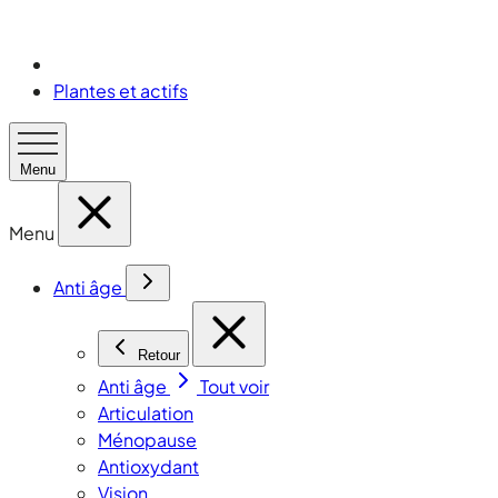
Plantes et actifs
Menu
Menu
Anti âge
Retour
Anti âge
Tout voir
Articulation
Ménopause
Antioxydant
Vision