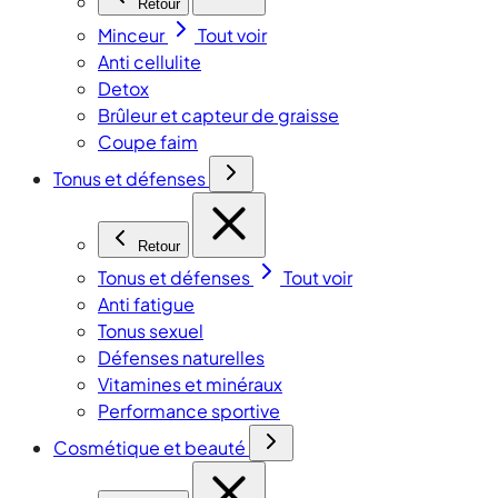
Retour
Minceur
Tout voir
Anti cellulite
Detox
Brûleur et capteur de graisse
Coupe faim
Tonus et défenses
Retour
Tonus et défenses
Tout voir
Anti fatigue
Tonus sexuel
Défenses naturelles
Vitamines et minéraux
Performance sportive
Cosmétique et beauté