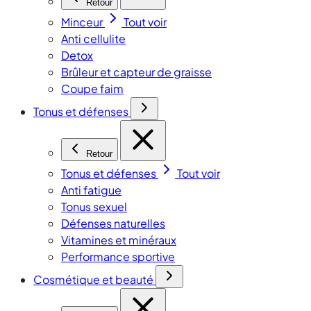
Retour
Minceur
Tout voir
Anti cellulite
Detox
Brûleur et capteur de graisse
Coupe faim
Tonus et défenses
Retour
Tonus et défenses
Tout voir
Anti fatigue
Tonus sexuel
Défenses naturelles
Vitamines et minéraux
Performance sportive
Cosmétique et beauté