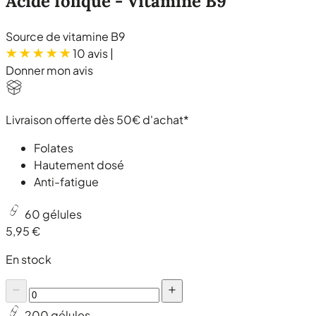
Acide folique - Vitamine B9
Source de vitamine B9
10 avis
|
Donner mon avis
Livraison offerte dès 50€ d'achat*
Folates
Hautement dosé
Anti-fatigue
60 gélules
5,95 €
En stock
200 gélules