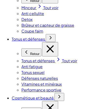
Retour
Minceur
Tout voir
Anti cellulite
Detox
Brûleur et capteur de graisse
Coupe faim
Tonus et défenses
Retour
Tonus et défenses
Tout voir
Anti fatigue
Tonus sexuel
Défenses naturelles
Vitamines et minéraux
Performance sportive
Cosmétique et beauté