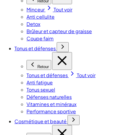
Retour
Minceur
Tout voir
Anti cellulite
Detox
Brûleur et capteur de graisse
Coupe faim
Tonus et défenses
Retour
Tonus et défenses
Tout voir
Anti fatigue
Tonus sexuel
Défenses naturelles
Vitamines et minéraux
Performance sportive
Cosmétique et beauté