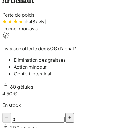
Artichaut
Perte de poids
48 avis
|
Donner mon avis
Livraison offerte dès 50€ d'achat*
Elimination des graisses
Action minceur
Confort intestinal
60 gélules
4,50 €
En stock
200 gélules