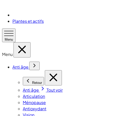
Plantes et actifs
Menu
Menu
Anti âge
Retour
Anti âge
Tout voir
Articulation
Ménopause
Antioxydant
Vision