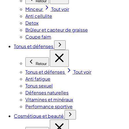
Retour
Minceur
Tout voir
Anti cellulite
Detox
Brûleur et capteur de graisse
Coupe faim
Tonus et défenses
Retour
Tonus et défenses
Tout voir
Anti fatigue
Tonus sexuel
Défenses naturelles
Vitamines et minéraux
Performance sportive
Cosmétique et beauté