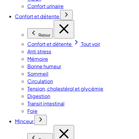
Confort urinaire
Confort et détente
Retour
Confort et détente
Tout voir
Anti stress
Mémoire
Bonne humeur
Sommeil
Circulation
Tension, cholestérol et glycémie
Digestion
Transit intestinal
Foie
Minceur