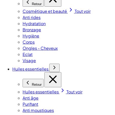
Retour
Cosmétique et beauté
Tout voir
Anti rides
Hydratation
Bronzage
Hygiène
Corps
Ongles - Cheveux
Eclat
Visage
Huiles essentielles
Retour
Huiles essentielles
Tout voir
Anti âge
Purifiant
Anti moustiques