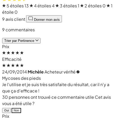
5 étoiles
13
4 étoiles
4
3 étoiles
1
2 étoiles
0
1
étoile
0
9 avis client
Donner mon avis
9 commentaires
Trier par
Pertinence
Prix
Efficacité
24/09/2014
Michèle
Acheteur vérifié
Mycoses des pieds
Je l'utilise et je suis très satisfaite du résultat, car il n'y a
que ça d'efficace !
30 personnes ont trouvé ce commentaire utile
Cet avis
vous a été utile ?
Oui
Non
Prix