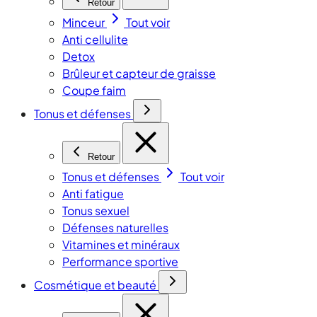
Retour
Minceur
Tout voir
Anti cellulite
Detox
Brûleur et capteur de graisse
Coupe faim
Tonus et défenses
Retour
Tonus et défenses
Tout voir
Anti fatigue
Tonus sexuel
Défenses naturelles
Vitamines et minéraux
Performance sportive
Cosmétique et beauté