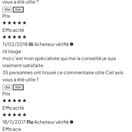
vous a été utile ?
Oui
Non
Prix
Efficacité
11/02/2018
lili
Acheteur vérifié
riz rouge
moi c'est mon spécialiste qui me la conseillé je suis
vraiment satisfaite
35 personnes ont trouvé ce commentaire utile
Cet avis
vous a été utile ?
Oui
Non
Prix
Efficacité
18/11/2017
Flo
Acheteur vérifié
Efficace