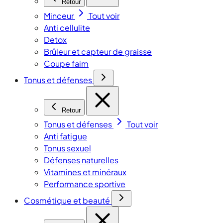
Retour
Minceur
Tout voir
Anti cellulite
Detox
Brûleur et capteur de graisse
Coupe faim
Tonus et défenses
Retour
Tonus et défenses
Tout voir
Anti fatigue
Tonus sexuel
Défenses naturelles
Vitamines et minéraux
Performance sportive
Cosmétique et beauté