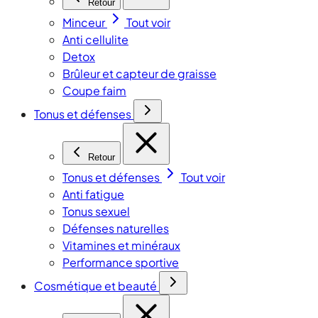
Retour
Minceur
Tout voir
Anti cellulite
Detox
Brûleur et capteur de graisse
Coupe faim
Tonus et défenses
Retour
Tonus et défenses
Tout voir
Anti fatigue
Tonus sexuel
Défenses naturelles
Vitamines et minéraux
Performance sportive
Cosmétique et beauté