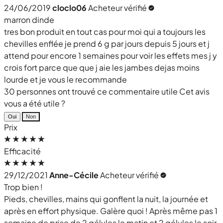
24/06/2019
cloclo06
Acheteur vérifié
marron dinde
tres bon produit en tout cas pour moi qui a toujours les
chevilles enflée je prend 6 g par jours depuis 5 jours et j
attend pour encore 1 semaines pour voir les effets mes j y
crois fort parce que que j aie les jambes dejas moins
lourde et je vous le recommande
30 personnes ont trouvé ce commentaire utile
Cet avis
vous a été utile ?
Oui
Non
Prix
Efficacité
29/12/2021
Anne-Cécile
Acheteur vérifié
Trop bien !
Pieds, chevilles, mains qui gonflent la nuit, la journée et
après en effort physique. Galère quoi ! Après même pas 1
semaine de prise de 2 gélules le matin et 2 gélules le soir,