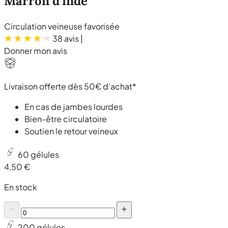
Marron d'inde
Circulation veineuse favorisée
38 avis
|
Donner mon avis
Livraison offerte dès 50€ d'achat*
En cas de jambes lourdes
Bien-être circulatoire
Soutien le retour veineux
60 gélules
4,50 €
En stock
200 gélules