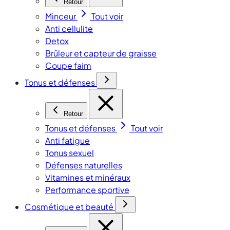
Retour
Minceur
Tout voir
Anti cellulite
Detox
Brûleur et capteur de graisse
Coupe faim
Tonus et défenses
Retour
Tonus et défenses
Tout voir
Anti fatigue
Tonus sexuel
Défenses naturelles
Vitamines et minéraux
Performance sportive
Cosmétique et beauté