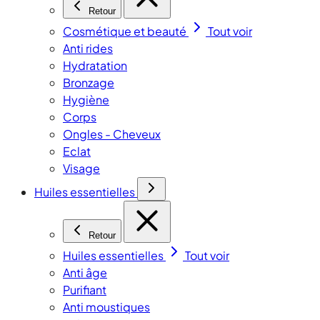
Retour
Cosmétique et beauté
Tout voir
Anti rides
Hydratation
Bronzage
Hygiène
Corps
Ongles - Cheveux
Eclat
Visage
Huiles essentielles
Retour
Huiles essentielles
Tout voir
Anti âge
Purifiant
Anti moustiques