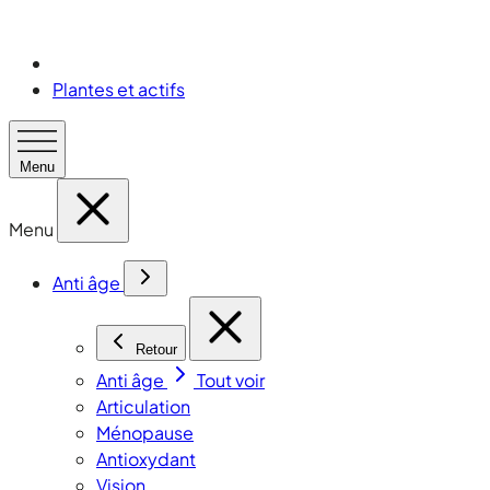
Plantes et actifs
Menu
Menu
Anti âge
Retour
Anti âge
Tout voir
Articulation
Ménopause
Antioxydant
Vision