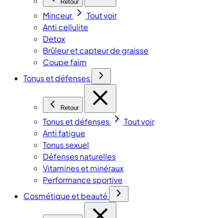
Retour
Minceur
Tout voir
Anti cellulite
Detox
Brûleur et capteur de graisse
Coupe faim
Tonus et défenses
Retour
Tonus et défenses
Tout voir
Anti fatigue
Tonus sexuel
Défenses naturelles
Vitamines et minéraux
Performance sportive
Cosmétique et beauté