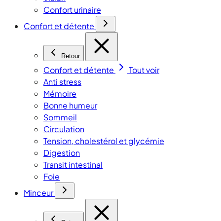
Confort urinaire
Confort et détente
Retour
Confort et détente
Tout voir
Anti stress
Mémoire
Bonne humeur
Sommeil
Circulation
Tension, cholestérol et glycémie
Digestion
Transit intestinal
Foie
Minceur