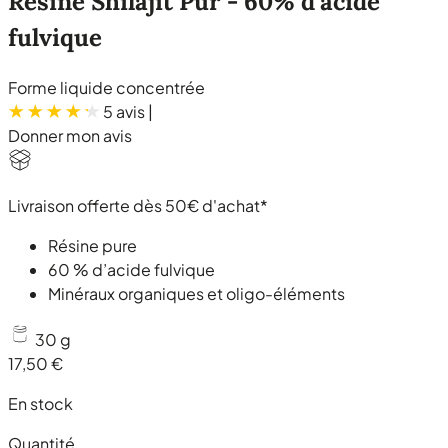
Résine Shilajit Pur - 60% d'acide
fulvique
Forme liquide concentrée
5 avis
|
Donner mon avis
Livraison offerte dès 50€ d'achat*
Résine pure
60 % d’acide fulvique
Minéraux organiques et oligo-éléments
30 g
17,50 €
En stock
Quantité