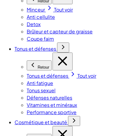
Retour
Minceur
Tout voir
Anti cellulite
Detox
Brûleur et capteur de graisse
Coupe faim
Tonus et défenses
Retour
Tonus et défenses
Tout voir
Anti fatigue
Tonus sexuel
Défenses naturelles
Vitamines et minéraux
Performance sportive
Cosmétique et beauté