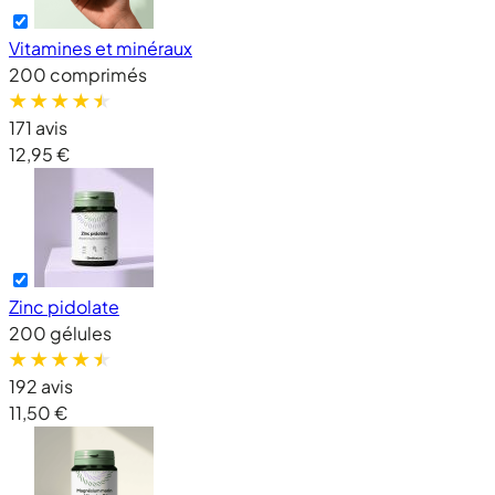
Vitamines et minéraux
200 comprimés
171 avis
12,95 €
Zinc pidolate
200 gélules
192 avis
11,50 €