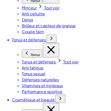
Retour
Minceur
Tout voir
Anti cellulite
Detox
Brûleur et capteur de graisse
Coupe faim
Tonus et défenses
Retour
Tonus et défenses
Tout voir
Anti fatigue
Tonus sexuel
Défenses naturelles
Vitamines et minéraux
Performance sportive
Cosmétique et beauté