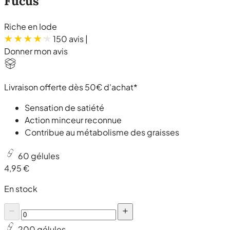
Fucus
Riche en Iode
150 avis
|
Donner mon avis
Livraison offerte dès 50€ d'achat*
Sensation de satiété
Action minceur reconnue
Contribue au métabolisme des graisses
60 gélules
4,95 €
En stock
200 gélules