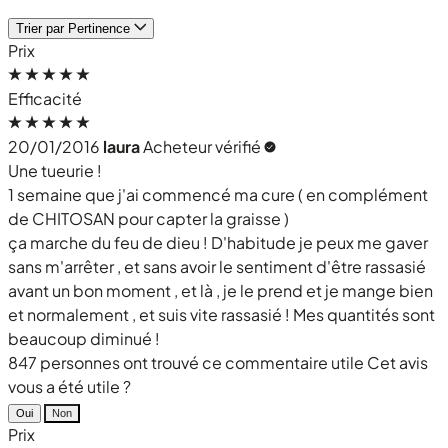
Trier par
Pertinence
Prix
Efficacité
20/01/2016
laura
Acheteur vérifié
Une tueurie !
1 semaine que j'ai commencé ma cure ( en complément
de CHITOSAN pour capter la graisse )
ça marche du feu de dieu ! D'habitude je peux me gaver
sans m'arrêter , et sans avoir le sentiment d'être rassasié
avant un bon moment , et là , je le prend et je mange bien
et normalement , et suis vite rassasié ! Mes quantités sont
beaucoup diminué !
847 personnes ont trouvé ce commentaire utile
Cet avis
vous a été utile ?
Oui
Non
Prix