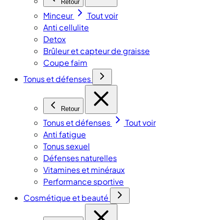
Retour
Minceur
Tout voir
Anti cellulite
Detox
Brûleur et capteur de graisse
Coupe faim
Tonus et défenses
Retour
Tonus et défenses
Tout voir
Anti fatigue
Tonus sexuel
Défenses naturelles
Vitamines et minéraux
Performance sportive
Cosmétique et beauté