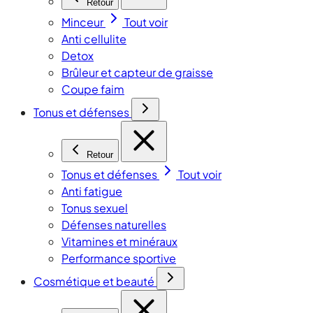
Retour
Minceur
Tout voir
Anti cellulite
Detox
Brûleur et capteur de graisse
Coupe faim
Tonus et défenses
Retour
Tonus et défenses
Tout voir
Anti fatigue
Tonus sexuel
Défenses naturelles
Vitamines et minéraux
Performance sportive
Cosmétique et beauté