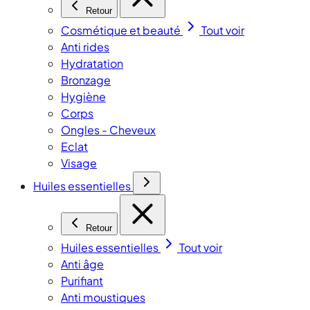
Retour
Cosmétique et beauté
Tout voir
Anti rides
Hydratation
Bronzage
Hygiène
Corps
Ongles - Cheveux
Eclat
Visage
Huiles essentielles
Retour
Huiles essentielles
Tout voir
Anti âge
Purifiant
Anti moustiques