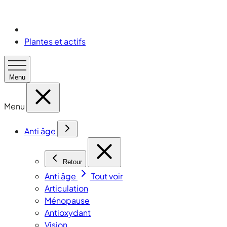
Plantes et actifs
Menu
Menu
Anti âge
Retour
Anti âge
Tout voir
Articulation
Ménopause
Antioxydant
Vision