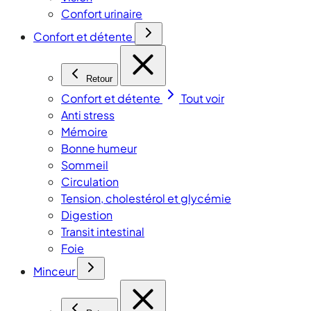
Confort urinaire
Confort et détente
Retour
Confort et détente
Tout voir
Anti stress
Mémoire
Bonne humeur
Sommeil
Circulation
Tension, cholestérol et glycémie
Digestion
Transit intestinal
Foie
Minceur