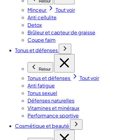
Retour
Minceur
Tout voir
Anti cellulite
Detox
Brûleur et capteur de graisse
Coupe faim
Tonus et défenses
Retour
Tonus et défenses
Tout voir
Anti fatigue
Tonus sexuel
Défenses naturelles
Vitamines et minéraux
Performance sportive
Cosmétique et beauté