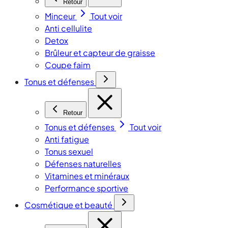
Retour
Minceur
Tout voir
Anti cellulite
Detox
Brûleur et capteur de graisse
Coupe faim
Tonus et défenses
Retour
Tonus et défenses
Tout voir
Anti fatigue
Tonus sexuel
Défenses naturelles
Vitamines et minéraux
Performance sportive
Cosmétique et beauté