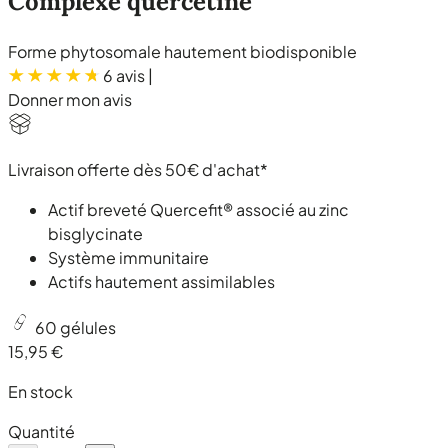
Complexe quercétine
Forme phytosomale hautement biodisponible
6 avis
|
Donner mon avis
Livraison offerte dès 50€ d'achat*
Actif breveté Quercefit® associé au zinc
bisglycinate
Système immunitaire
Actifs hautement assimilables
60 gélules
15,95 €
En stock
Quantité