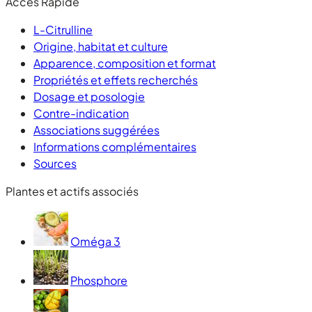
Accès Rapide
L-Citrulline
Origine, habitat et culture
Apparence, composition et format
Propriétés et effets recherchés
Dosage et posologie
Contre-indication
Associations suggérées
Informations complémentaires
Sources
Plantes et actifs associés
Oméga 3
Phosphore