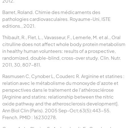
2012.
Barret, Roland. Chimie des médicaments des
pathologies cardiovasculaires. Royaume-Uni, ISTE
editions., 2021.
Thibault, R., Flet, L., Vavasseur, F., Lemerle, M. et al., Oral
citrulline does not affect whole body protein metabolism
in healthy human volunteers: results of a prospective,
randomized, double-blind, cross-over study. Clin. Nutr.
2011, 30, 807–811.
Rasmusen C, Cynober L, Couderc R. Arginine et statines :
relation avec le métabolisme du monoxyde d'azote et
perspectives dans le traitement de l'athérosclérose
[Arginine and statins: relationship between the nitric
oxide pathway and the atherosclerosis development].
Ann Biol Clin (Paris). 2005 Sep-Oct;63(5):443-55.
French. PMID : 16230278.