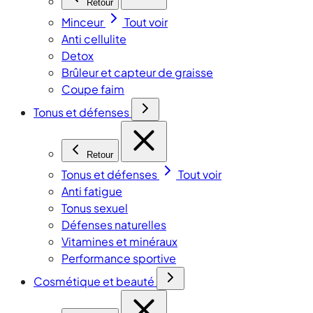
Retour
Minceur
Tout voir
Anti cellulite
Detox
Brûleur et capteur de graisse
Coupe faim
Tonus et défenses
Retour
Tonus et défenses
Tout voir
Anti fatigue
Tonus sexuel
Défenses naturelles
Vitamines et minéraux
Performance sportive
Cosmétique et beauté