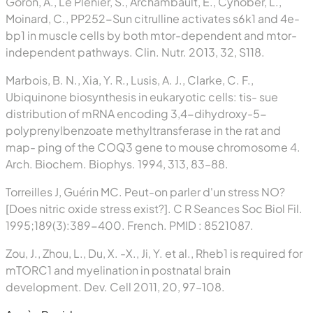
Goron, A., Le Plenier, S., Archambault, E., Cynober, L.,
Moinard, C., PP252-Sun citrulline activates s6k1 and 4e-
bp1 in muscle cells by both mtor-dependent and mtor-
independent pathways. Clin. Nutr. 2013, 32, S118.
Marbois, B. N., Xia, Y. R., Lusis, A. J., Clarke, C. F.,
Ubiquinone biosynthesis in eukaryotic cells: tis- sue
distribution of mRNA encoding 3,4-dihydroxy-5-
polyprenylbenzoate methyltransferase in the rat and
map- ping of the COQ3 gene to mouse chromosome 4.
Arch. Biochem. Biophys. 1994, 313, 83–88.
Torreilles J, Guérin MC. Peut-on parler d'un stress NO?
[Does nitric oxide stress exist?]. C R Seances Soc Biol Fil.
1995;189(3):389-400. French. PMID : 8521087.
Zou, J., Zhou, L., Du, X. -X., Ji, Y. et al., Rheb1 is required for
mTORC1 and myelination in postnatal brain
development. Dev. Cell 2011, 20, 97–108.