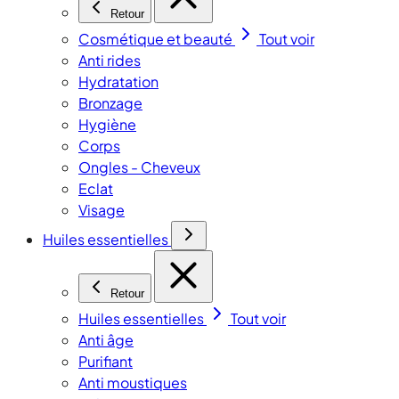
Retour
Cosmétique et beauté
Tout voir
Anti rides
Hydratation
Bronzage
Hygiène
Corps
Ongles - Cheveux
Eclat
Visage
Huiles essentielles
Retour
Huiles essentielles
Tout voir
Anti âge
Purifiant
Anti moustiques