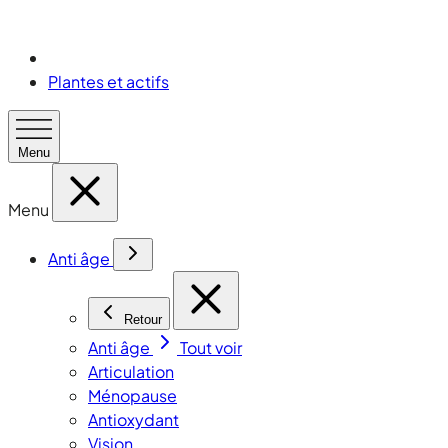
Plantes et actifs
Menu
Menu
Anti âge
Retour
Anti âge
Tout voir
Articulation
Ménopause
Antioxydant
Vision