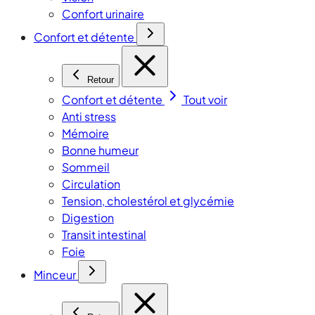
Confort urinaire
Confort et détente
Retour
Confort et détente
Tout voir
Anti stress
Mémoire
Bonne humeur
Sommeil
Circulation
Tension, cholestérol et glycémie
Digestion
Transit intestinal
Foie
Minceur