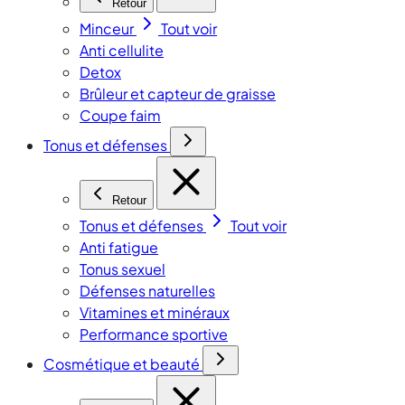
Retour
Minceur
Tout voir
Anti cellulite
Detox
Brûleur et capteur de graisse
Coupe faim
Tonus et défenses
Retour
Tonus et défenses
Tout voir
Anti fatigue
Tonus sexuel
Défenses naturelles
Vitamines et minéraux
Performance sportive
Cosmétique et beauté