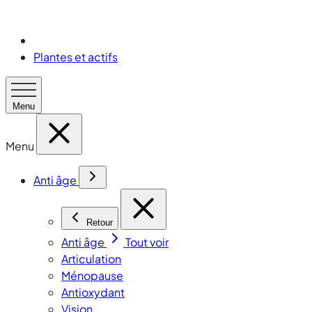
Plantes et actifs
Menu
Menu
Anti âge
Retour
Anti âge
Tout voir
Articulation
Ménopause
Antioxydant
Vision