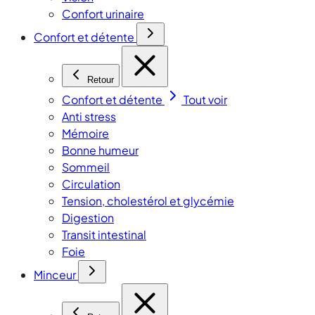
Confort urinaire
Confort et détente
Retour
Confort et détente
Tout voir
Anti stress
Mémoire
Bonne humeur
Sommeil
Circulation
Tension, cholestérol et glycémie
Digestion
Transit intestinal
Foie
Minceur