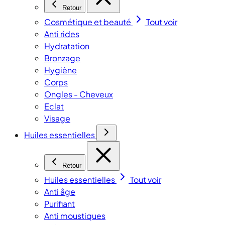
Retour
Cosmétique et beauté
Tout voir
Anti rides
Hydratation
Bronzage
Hygiène
Corps
Ongles - Cheveux
Eclat
Visage
Huiles essentielles
Retour
Huiles essentielles
Tout voir
Anti âge
Purifiant
Anti moustiques