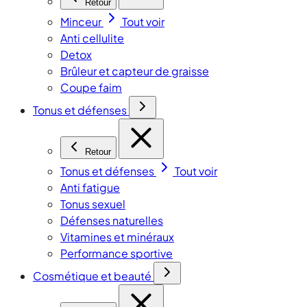
Retour
Minceur
Tout voir
Anti cellulite
Detox
Brûleur et capteur de graisse
Coupe faim
Tonus et défenses
Retour
Tonus et défenses
Tout voir
Anti fatigue
Tonus sexuel
Défenses naturelles
Vitamines et minéraux
Performance sportive
Cosmétique et beauté